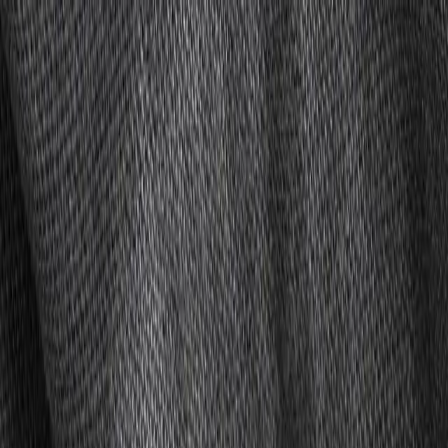
Zum Inhalt springen
Kollektionen
Materialien
Über uns
Kataloge
Nerio
NEU
EN
Kontakt
Startseite