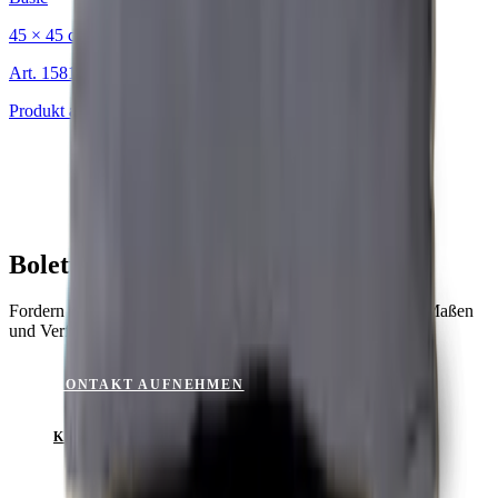
45 × 45 cm
Art.
15815805
Produkt ansehen
Boletus Brown für Ihr Projekt?
Fordern Sie ein Muster an oder lassen Sie sich zu Material, Maßen
und Verfügbarkeit beraten.
KONTAKT AUFNEHMEN
KATALOG ANSEHEN