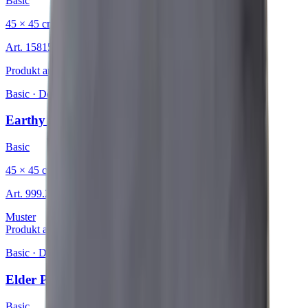
Basic
45 × 45 cm
Art.
15815809
Produkt ansehen
Basic
·
Dekokissen
Earthy Chevron
Basic
45 × 45 cm
Art.
999.234.06
Muster
Produkt ansehen
Basic
·
Dekokissen
Elder Purple
Basic