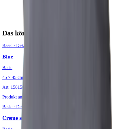
Das könnte Sie auch interessieren
Basic
·
Dekokissen
Blue
Basic
45 × 45 cm
Art.
15815826
Produkt ansehen
Basic
·
Dekokissen
Creme au Lait