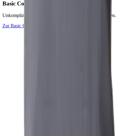
Basic
Collection
Unkomplizierte Outdoor-Textilien für starke Saisonflächen.
Zur
Basic
Collection