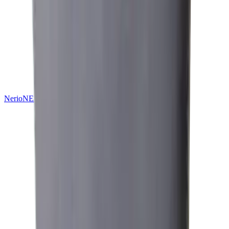
Nerio
NEU