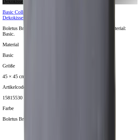
Dekokissen
Basic
Collection
Dekokissen
Boletus Brown Dekokissen aus der Basic Collection. Material:
Basic.
Material
Basic
Größe
45 × 45 cm
Artikelcode
15815530
Farbe
Boletus Brown
ANFRAGE SENDEN