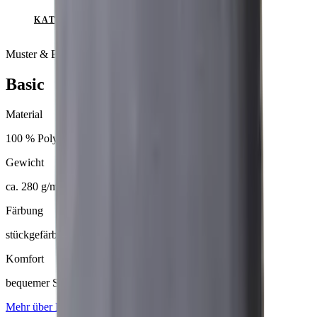
KATALOG ANSEHEN
Muster & Beratung auf Anfrage
Basic
Material
100 % Polyester
Gewicht
ca. 280 g/m²
Färbung
stückgefärbt
Komfort
bequemer Sitzkomfort
Mehr über
Basic
erfahren