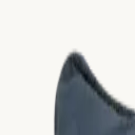
Zum Inhalt springen
Kollektionen
Materialien
Über uns
Kataloge
Nerio
NEU
EN
Kontakt
Startseite