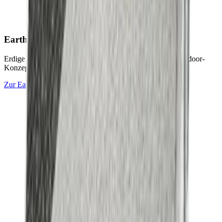
Earth & Grey
Collection
Erdige Naturtöne und ruhige Graunuancen für zeitlose Outdoor-
Konzepte.
Zur
Earth & Grey
Collection