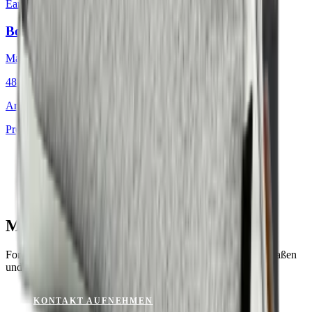
Earth & Grey
·
Dekokissen
Bouclé Nordic Icebound
Mackintosh®
48 × 48 cm
Art.
701.812
Produkt ansehen
Monaco Peat für Ihr Projekt?
Fordern Sie ein Muster an oder lassen Sie sich zu Material, Maßen
und Verfügbarkeit beraten.
KONTAKT AUFNEHMEN