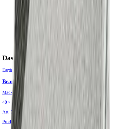
Das könnte Sie auch interessieren
Earth & Grey
·
Dekokissen
Bean Charcoal
Mackintosh®
48 × 48 cm
Art.
702.203
Produkt ansehen