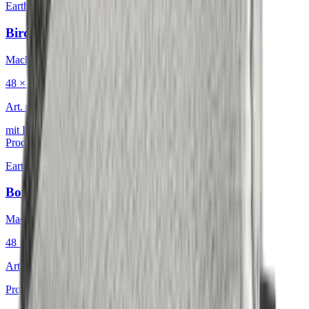
Earth & Grey
·
Dekokissen
Birdeyes Oatmeal
Mackintosh® Lite
48 × 48 cm
Art.
601.808
mit Keder
Produkt ansehen
Earth & Grey
·
Dekokissen
Bouclé Glacial Mosaic
Mackintosh®
48 × 48 cm
Art.
601.812
Produkt ansehen