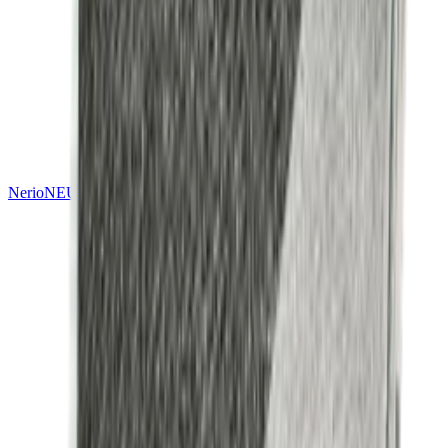
Nerio
NEU