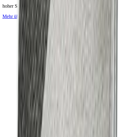
hoher Sitzkomfort
Mehr über
Mackintosh®
erfahren