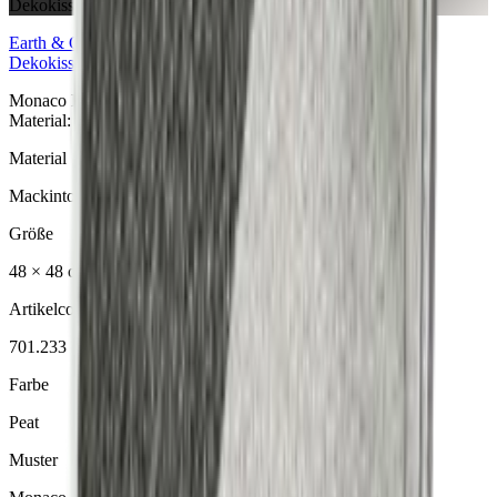
Dekokissen
Earth & Grey
Collection
Dekokissen
Monaco Peat Dekokissen aus der Earth & Grey Collection.
Material: Mackintosh®.
Material
Mackintosh®
Größe
48 × 48 cm
Artikelcode
701.233
Farbe
Peat
Muster