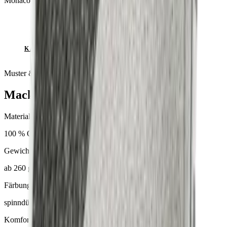
Monaco
ANFRAGE SENDEN
KATALOG ANSEHEN
Muster & Beratung auf Anfrage
Mackintosh®
Material
100 % Olefin
Gewicht
ab 260 g/m²
Färbung
spinndüsengefärbt
Komfort