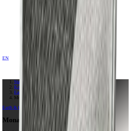
EN
KONTAKT
Startseite
Kollektionen
Earth & Grey
Monaco Peat
Earth & Grey
Collection
Monaco Peat