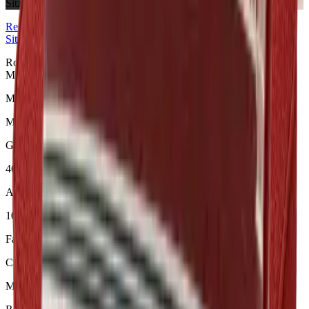
Sitzkissen
Red
Collection
Sitzkissen
Rocky Mountain Crimson Red Sitzkissen aus der Red Collection.
Material: Mackintosh®.
Material
Mackintosh®
Größe
46 × 45 × 6 cm
Artikelcode
101.813
Farbe
Crimson Red
Muster