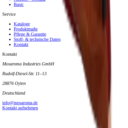
Basic
Service
Kataloge
Produktmaße
Pflege & Garantie
Stoff- & technische Daten
Kontakt
Kontakt
Mosaroma Industries GmbH
Rudolf-Diesel-Str. 11–13
28876 Oyten
Deutschland
info@mosaroma.de
Kontakt aufnehmen