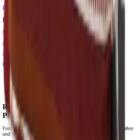
Red
·
Dekokissen
Longitude Warm Pigments
Mackintosh®
48 × 48 cm
Art.
101.226
Produkt ansehen
Rocky Mountain Crimson Red für Ihr
Projekt?
Fordern Sie ein Muster an oder lassen Sie sich zu Material, Maßen
und Verfügbarkeit beraten.