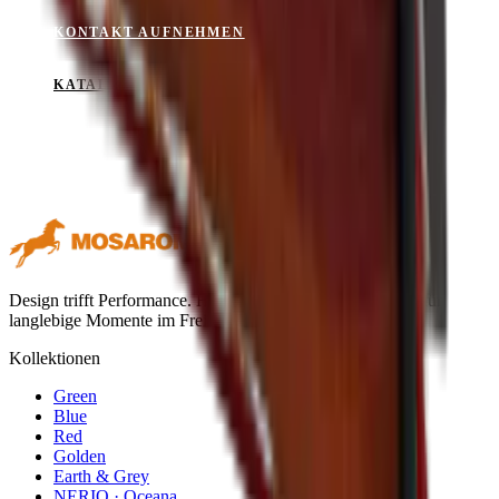
KONTAKT AUFNEHMEN
KATALOG ANSEHEN
Design trifft Performance. Hochwertige Outdoor-Textilien für
langlebige Momente im Freien.
Kollektionen
Green
Blue
Red
Golden
Earth & Grey
NERIO · Oceana