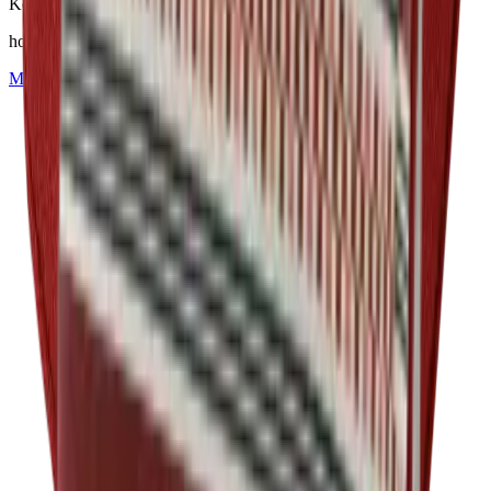
Komfort
hoher Sitzkomfort
Mehr über
Mackintosh®
erfahren