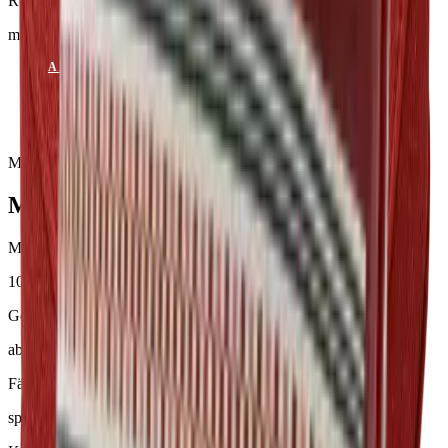
Rocky Mountain
mit Keder
ANFRAGE SENDEN
KATALOG ANSEHEN
Muster & Beratung auf Anfrage
Mackintosh®
Material
100 % Olefin
Gewicht
ab 260 g/m²
Färbung
spinndüsengefärbt