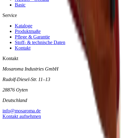
Basic
Service
Kataloge
Produktmaße
Pflege & Garantie
Stoff- & technische Daten
Kontakt
Kontakt
Mosaroma Industries GmbH
Rudolf-Diesel-Str. 11–13
28876 Oyten
Deutschland
info@mosaroma.de
Kontakt aufnehmen