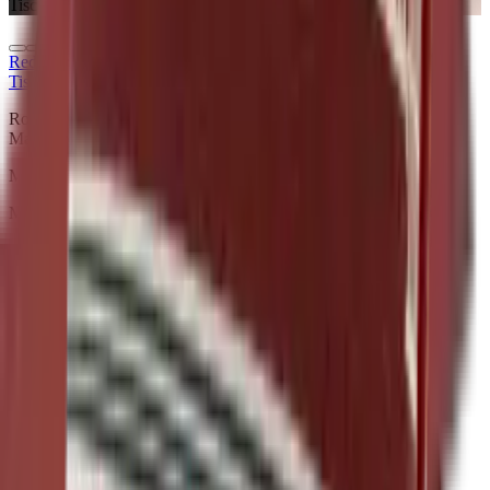
Tischsets & Tischläufer
Red
Collection
Tischsets & Tischläufer
Rocky Mountain Crimson Red Tischset aus der Red Collection.
Material: Mackintosh®.
Material
Mackintosh®
Größe
35 × 45 cm / Läufer 35 × 130 / 47,5 × 120 cm
Artikelcode
101.813
Farbe
Crimson Red
Muster