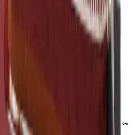
Red
·
Dekokissen
Longitude Warm Pigments
Mackintosh®
48 × 48 cm
Art.
101.226
Produkt ansehen
Rocky Mountain Crimson Red für Ihr
Projekt?
Fordern Sie ein Muster an oder lassen Sie sich zu Material, Maßen
und Verfügbarkeit beraten.