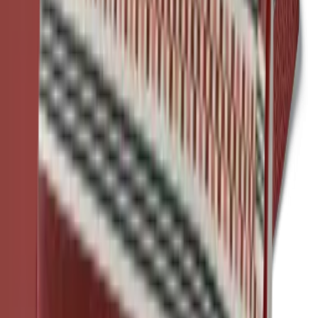
Komfort
hoher Sitzkomfort
Mehr über
Mackintosh®
erfahren