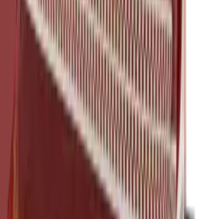
Red
·
Dekokissen
Birdeyes Garnet
Mackintosh® Lite
48 × 48 cm
Art.
101.808
mit Keder
Produkt ansehen
Red
·
Dekokissen
Caravan Warm Pigments
Mackintosh®
48 × 48 cm
Art.
101.225
Produkt ansehen