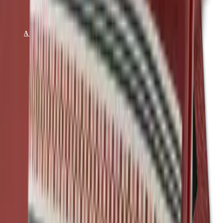
Rocky Mountain
ANFRAGE SENDEN
KATALOG ANSEHEN
Muster & Beratung auf Anfrage
Mackintosh®
Material
100 % Olefin
Gewicht
ab 260 g/m²
Färbung
spinndüsengefärbt