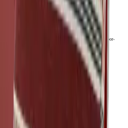
Red
Collection
Warme Rot-, Terracotta- und Rosétöne für lebendige Outdoor-
Akzente.
Zur
Red
Collection