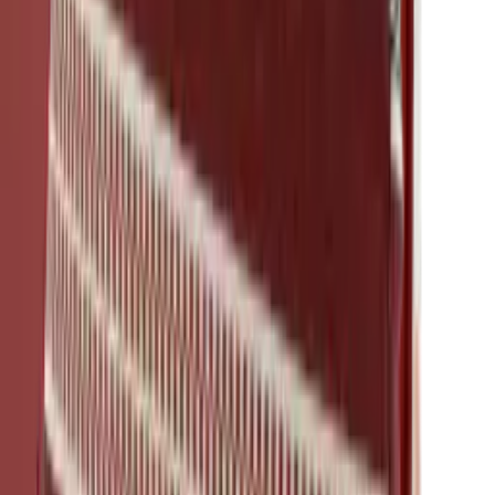
Das könnte Sie auch interessieren
Red
·
Dekokissen
Bean Tuscon
Mackintosh®
48 × 48 cm
Art.
202.203
Produkt ansehen