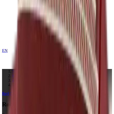
EN
KONTAKT
Startseite
Kollektionen
Red
Rocky Mountain Crimson Red
Red
Collection
Rocky Mountain Crimson Red