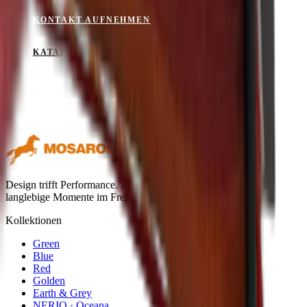
KONTAKT AUFNEHMEN
KATALOG ANSEHEN
Design trifft Performance. Hochwertige Outdoor-Textilien für
langlebige Momente im Freien.
Kollektionen
Green
Blue
Red
Golden
Earth & Grey
NERIO · Oceana