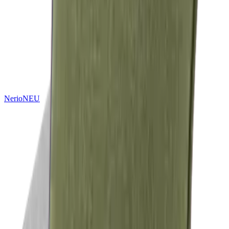
Nerio
NEU