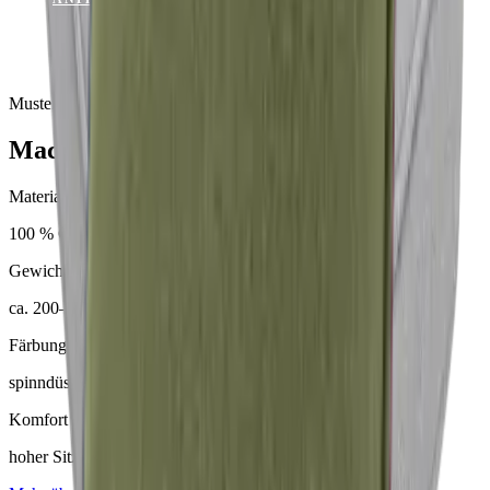
KATALOG ANSEHEN
Muster & Beratung auf Anfrage
Mackintosh® Nerio
Material
100 % Olefin (50 % recycelt)
Gewicht
ca. 200–230 g/m²
Färbung
spinndüsengefärbt
Komfort
hoher Sitzkomfort