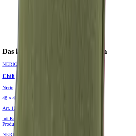
Das könnte Sie auch interessieren
NERIO · Oceana
·
Dekokissen
Chili
Nerio
48 × 48 cm
Art.
101.818
mit Keder
Produkt ansehen
NERIO · Oceana
·
Dekokissen