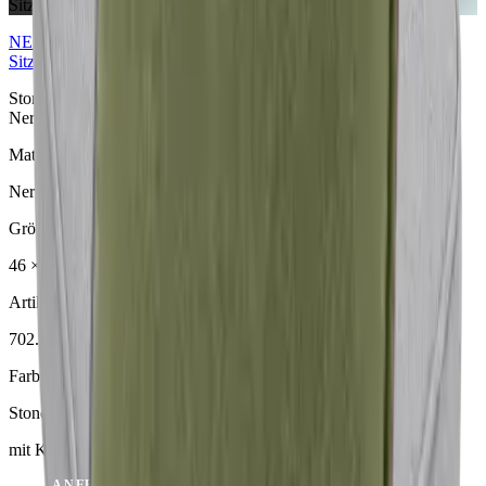
Sitzkissen
NERIO · Oceana
Collection
Sitzkissen
Stone Sitzkissen aus der NERIO · Oceana Collection. Material:
Nerio.
Material
Nerio
Größe
46 × 45 × 6 cm
Artikelcode
702.818
Farbe
Stone
mit Keder
ANFRAGE SENDEN