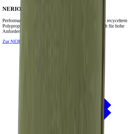
NERIO · Oceana
Collection
Performance-Outdoorstoffe auf Basis von OceanCycle recyceltem
Polypropylen. Solution-dyed, PFAS-frei und entwickelt für hohe
Anforderungen im Außenbereich.
Zur
NERIO · Oceana
Collection