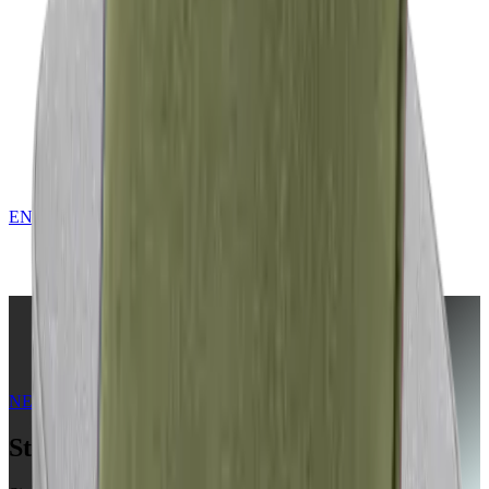
EN
KONTAKT
Startseite
Kollektionen
NERIO · Oceana
Stone
NERIO · Oceana
Collection
Stone