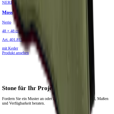
NERIO · Oceana
·
Dekokissen
Moss
Nerio
48 × 48 cm
Art.
401.815
mit Keder
Produkt ansehen
Stone für Ihr Projekt?
Fordern Sie ein Muster an oder lassen Sie sich zu Material, Maßen
und Verfügbarkeit beraten.