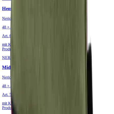
Hemp
Nerio
48 × 48 cm
Art.
601.818
mit Keder
Produkt ansehen
NERIO · Oceana
·
Dekokissen
Midnight
Nerio
48 × 48 cm
Art.
501.818
mit Keder
Produkt ansehen