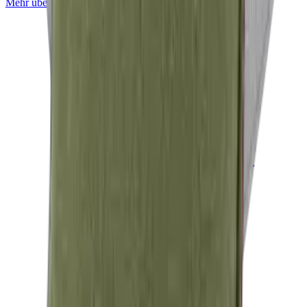
Mehr über
Mackintosh® Nerio
erfahren