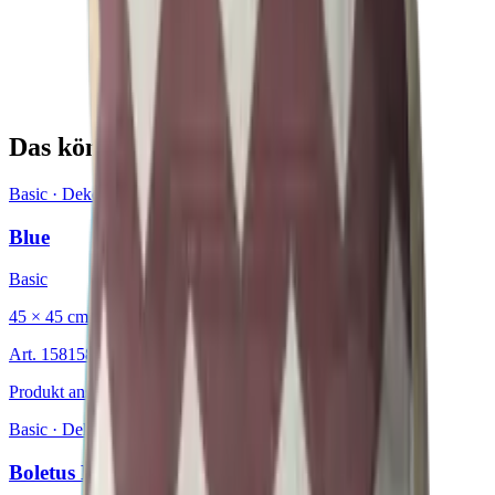
Das könnte Sie auch interessieren
Basic
·
Dekokissen
Blue
Basic
45 × 45 cm
Art.
15815826
Produkt ansehen
Basic
·
Dekokissen
Boletus Brown