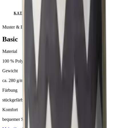
KATALOG ANSEHEN
Muster & Beratung auf Anfrage
Basic
Material
100 % Polyester
Gewicht
ca. 280 g/m²
Färbung
stückgefärbt
Komfort
bequemer Sitzkomfort