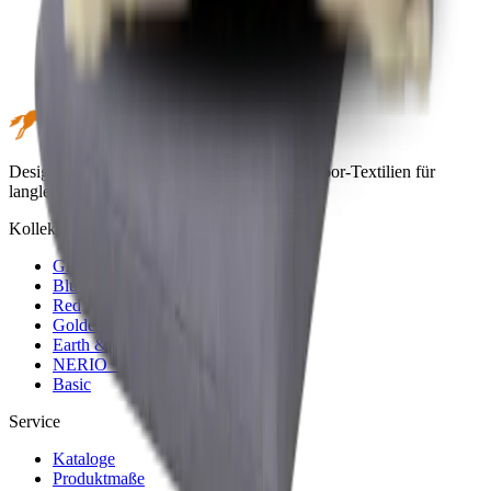
Design trifft Performance. Hochwertige Outdoor-Textilien für
langlebige Momente im Freien.
Kollektionen
Green
Blue
Red
Golden
Earth & Grey
NERIO · Oceana
Basic
Service
Kataloge
Produktmaße