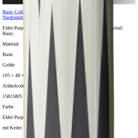
Niedriglehner
Basic
Collection
Niedriglehner
Elder Purple Niedriglehner aus der Basic Collection. Material:
Basic.
Material
Basic
Größe
105 × 48 × 6 cm
Artikelcode
15815805
Farbe
Elder Purple
mit Keder
ANFRAGE SENDEN