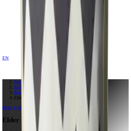
EN
KONTAKT
Startseite
Kollektionen
Basic
Elder Purple
Basic
Collection
Elder Purple