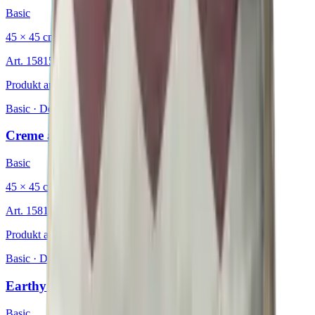
Basic
45 × 45 cm
Art.
15815530
Produkt ansehen
Basic
·
Dekokissen
Creme au Lait
Basic
45 × 45 cm
Art.
15815809
Produkt ansehen
Basic
·
Dekokissen
Earthy Chevron
Basic