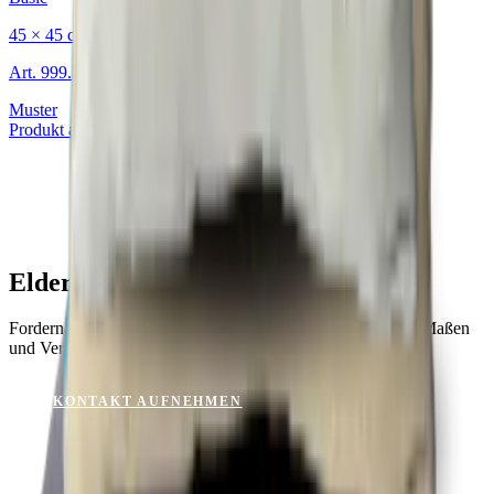
45 × 45 cm
Art.
999.234.06
Muster
Produkt ansehen
Elder Purple für Ihr Projekt?
Fordern Sie ein Muster an oder lassen Sie sich zu Material, Maßen
und Verfügbarkeit beraten.
KONTAKT AUFNEHMEN
KATALOG ANSEHEN