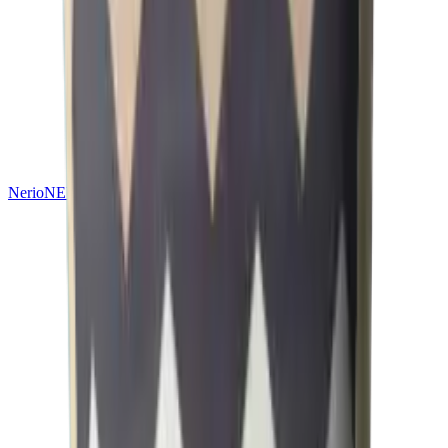
Nerio
NEU