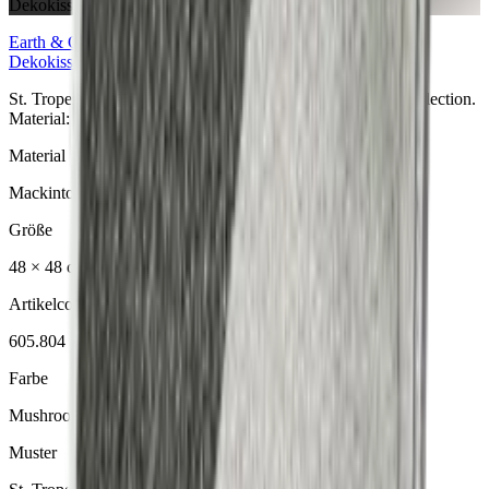
Dekokissen
Earth & Grey
Collection
Dekokissen
St. Tropez Mushroom Dekokissen aus der Earth & Grey Collection.
Material: Mackintosh® Lite.
Material
Mackintosh® Lite
Größe
48 × 48 cm
Artikelcode
605.804
Farbe
Mushroom
Muster