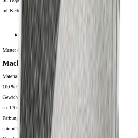
St. Tropez
mit Keder
ANFRAGE SENDEN
KATALOG ANSEHEN
Muster & Beratung auf Anfrage
Mackintosh® Lite
Material
100 % Olefin
Gewicht
ca. 170–300 g/m²
Färbung
spinndüsengefärbt