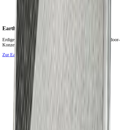
Earth & Grey
Collection
Erdige Naturtöne und ruhige Graunuancen für zeitlose Outdoor-
Konzepte.
Zur
Earth & Grey
Collection