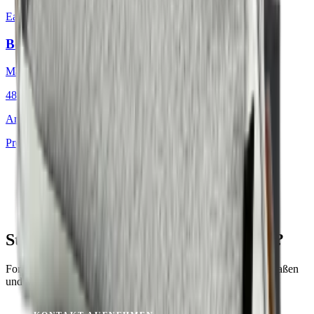
Earth & Grey
·
Dekokissen
Bouclé Nordic Icebound
Mackintosh®
48 × 48 cm
Art.
701.812
Produkt ansehen
St. Tropez Mushroom für Ihr Projekt?
Fordern Sie ein Muster an oder lassen Sie sich zu Material, Maßen
und Verfügbarkeit beraten.