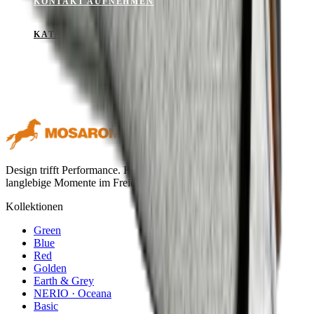
KONTAKT AUFNEHMEN
KATALOG ANSEHEN
Design trifft Performance. Hochwertige Outdoor-Textilien für
langlebige Momente im Freien.
Kollektionen
Green
Blue
Red
Golden
Earth & Grey
NERIO · Oceana
Basic