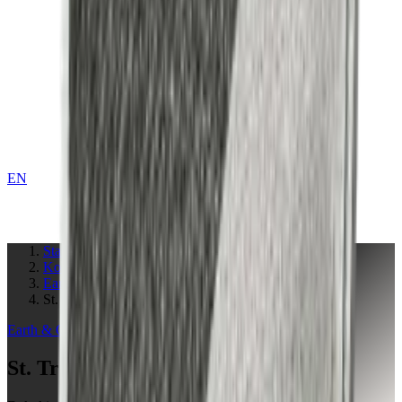
EN
KONTAKT
Startseite
Kollektionen
Earth & Grey
St. Tropez Mushroom
Earth & Grey
Collection
St. Tropez Mushroom