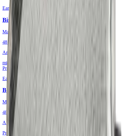
Earth & Grey
·
Dekokissen
Birdeyes Oatmeal
Mackintosh® Lite
48 × 48 cm
Art.
601.808
mit Keder
Produkt ansehen
Earth & Grey
·
Dekokissen
Bouclé Glacial Mosaic
Mackintosh®
48 × 48 cm
Art.
601.812
Produkt ansehen