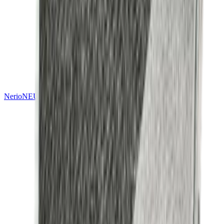
Nerio
NEU