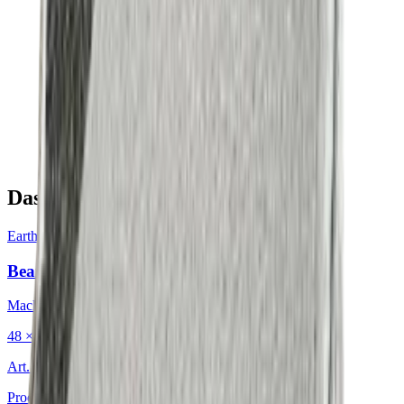
Das könnte Sie auch interessieren
Earth & Grey
·
Dekokissen
Bean Charcoal
Mackintosh®
48 × 48 cm
Art.
702.203
Produkt ansehen