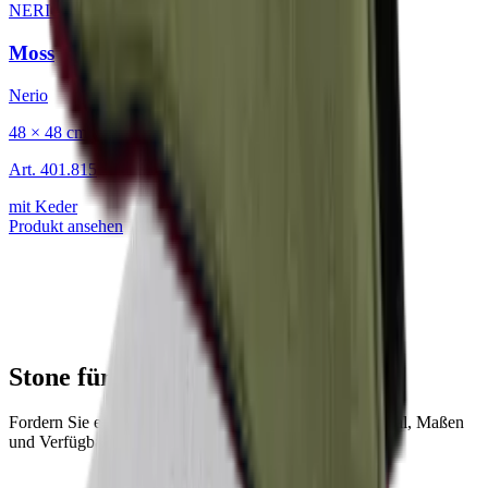
NERIO · Oceana
·
Dekokissen
Moss
Nerio
48 × 48 cm
Art.
401.815
mit Keder
Produkt ansehen
Stone für Ihr Projekt?
Fordern Sie ein Muster an oder lassen Sie sich zu Material, Maßen
und Verfügbarkeit beraten.