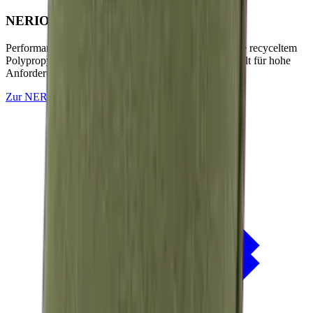
NERIO · Oceana
Collection
Performance-Outdoorstoffe auf Basis von OceanCycle recyceltem
Polypropylen. Solution-dyed, PFAS-frei und entwickelt für hohe
Anforderungen im Außenbereich.
Zur
NERIO · Oceana
Collection