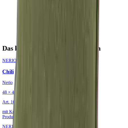
Das könnte Sie auch interessieren
NERIO · Oceana
·
Dekokissen
Chili
Nerio
48 × 48 cm
Art.
101.818
mit Keder
Produkt ansehen
NERIO · Oceana
·
Dekokissen