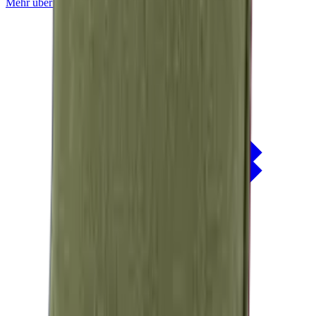
Mehr über
Mackintosh® Nerio
erfahren