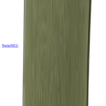
Nerio
NEU