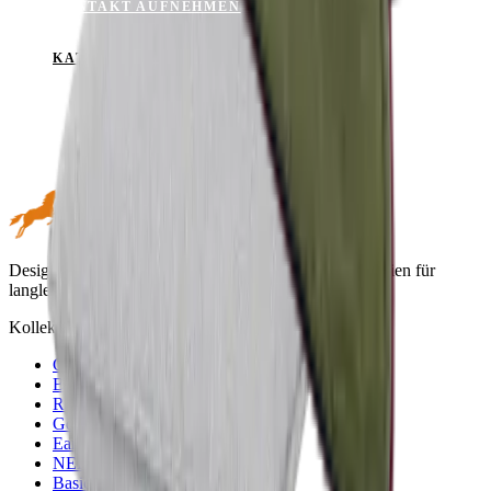
KONTAKT AUFNEHMEN
KATALOG ANSEHEN
Design trifft Performance. Hochwertige Outdoor-Textilien für
langlebige Momente im Freien.
Kollektionen
Green
Blue
Red
Golden
Earth & Grey
NERIO · Oceana
Basic