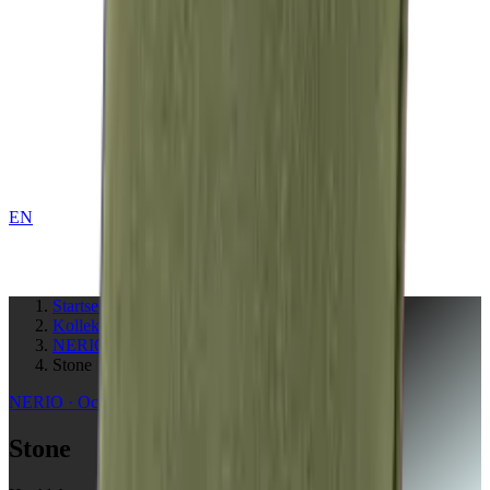
EN
KONTAKT
Startseite
Kollektionen
NERIO · Oceana
Stone
NERIO · Oceana
Collection
Stone