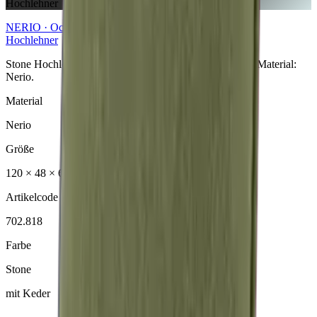
Hochlehner
NERIO · Oceana
Collection
Hochlehner
Stone Hochlehner aus der NERIO · Oceana Collection. Material:
Nerio.
Material
Nerio
Größe
120 × 48 × 6 cm
Artikelcode
702.818
Farbe
Stone
mit Keder
ANFRAGE SENDEN