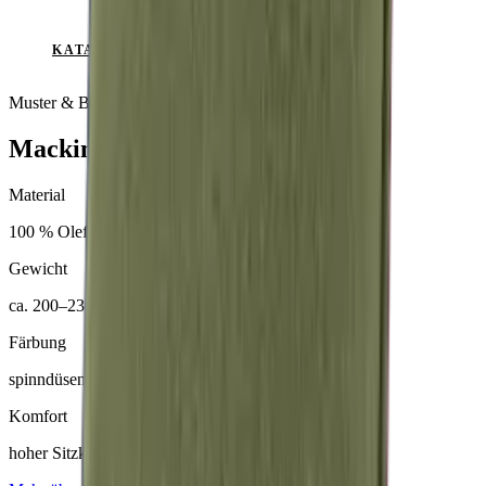
KATALOG ANSEHEN
Muster & Beratung auf Anfrage
Mackintosh® Nerio
Material
100 % Olefin (50 % recycelt)
Gewicht
ca. 200–230 g/m²
Färbung
spinndüsengefärbt
Komfort
hoher Sitzkomfort