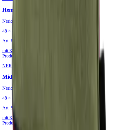
Hemp
Nerio
48 × 48 cm
Art.
601.818
mit Keder
Produkt ansehen
NERIO · Oceana
·
Dekokissen
Midnight
Nerio
48 × 48 cm
Art.
501.818
mit Keder
Produkt ansehen