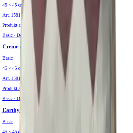
45 × 45 cm
Art.
15815530
Produkt ansehen
Basic
·
Dekokissen
Creme au Lait
Basic
45 × 45 cm
Art.
15815809
Produkt ansehen
Basic
·
Dekokissen
Earthy Chevron
Basic
45 × 45 cm