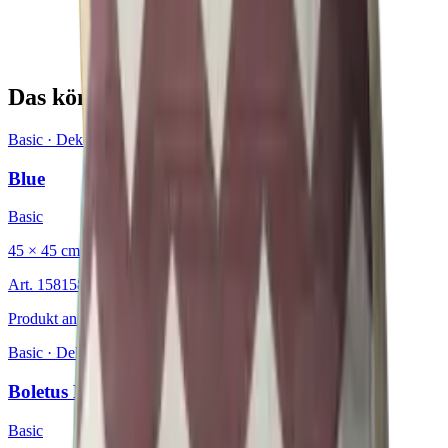
Das könnte Sie auch interessieren
Basic
·
Dekokissen
Blue
Basic
45 × 45 cm
Art.
15815826
Produkt ansehen
Basic
·
Dekokissen
Boletus Brown
Basic