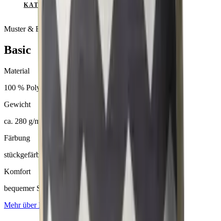
KATALOG ANSEHEN
Muster & Beratung auf Anfrage
Basic
Material
100 % Polyester
Gewicht
ca. 280 g/m²
Färbung
stückgefärbt
Komfort
bequemer Sitzkomfort
Mehr über
Basic
erfahren