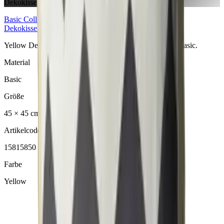
Dekokissen
Basic
Collection
Dekokissen
Yellow Dekokissen aus der Basic Collection. Material: Basic.
Material
Basic
Größe
45 × 45 cm
Artikelcode
15815850
Farbe
Yellow
ANFRAGE SENDEN