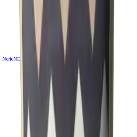
Nerio
NEU