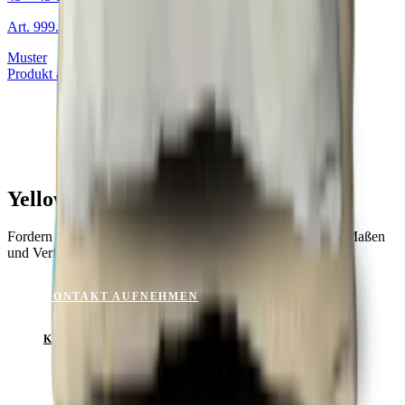
Art.
999.234.06
Muster
Produkt ansehen
Yellow für Ihr Projekt?
Fordern Sie ein Muster an oder lassen Sie sich zu Material, Maßen
und Verfügbarkeit beraten.
KONTAKT AUFNEHMEN
KATALOG ANSEHEN