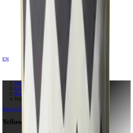
EN
KONTAKT
Startseite
Kollektionen
Basic
Yellow
Basic
Collection
Yellow